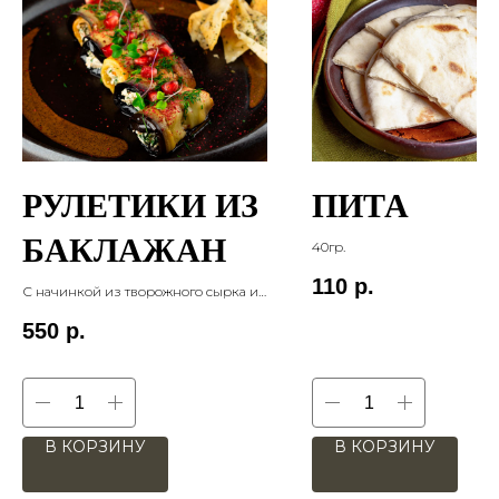
РУЛЕТИКИ ИЗ
ПИТА
БАКЛАЖАН
40гр.
110
р.
С начинкой из творожного сырка и
орехов. 130 гр
550
р.
В КОРЗИНУ
В КОРЗИНУ