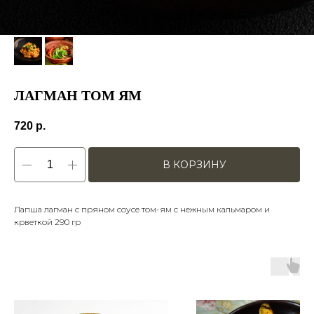
ЛАГМАН ТОМ ЯМ
720
р.
В КОРЗИНУ
Лапша лагман с пряном соусе том-ям с нежным кальмаром и
крветкой 290 гр