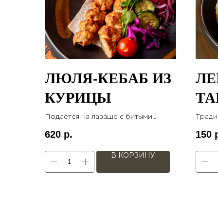
ЛЮЛЯ-КЕБАБ ИЗ
Л
КУРИЦЫ
ТА
Подается на лаваше с битыми
Тради
огурцами, томатами с
кунжу
620
р.
150
маринованным луком. 130/50 гр
100 гр
В КОРЗИНУ