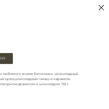
ИНУ
ом любимого всеми батончика. Шоколадный
ый крем,шоколадный ганаш и карамель.
пкорном,арахисом и шоколадом. 155 г