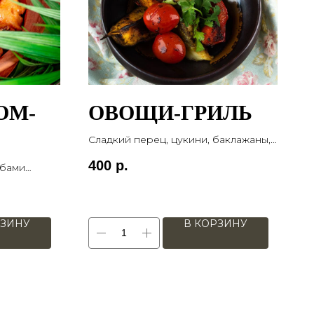
ОМ-
ОВОЩИ-ГРИЛЬ
Сладкий перец, цукини, баклажаны,
помидоры черри
400
р.
ибами
120 гр
томатами
00 гр
РЗИНУ
В КОРЗИНУ