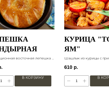
ЕПЕШКА
КУРИЦА "Т
НДЫРНАЯ
ЯМ"
ционная восточная лепешка с
Шашлык из курицы с гр
том
вешенки, картофелем и 
р.
610
р.
черри в соусе "Том-ям" 3
В КОРЗИНУ
В КО