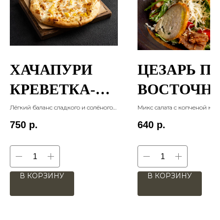
ХАЧАПУРИ
ЦЕЗАРЬ ПО
КРЕВЕТКА-
ВОСТОЧН
АНАНАС
У
Лёгкий баланс сладкого и солёного
Микс салата с копченой кур
— креветки, ананас и сливочный
сыром копчёным сулугуни 
750
р.
640
р.
соус на тонкой основе. 365 гр
свежими томатами в ориги
соусе. 220 гр
В КОРЗИНУ
В КОРЗИНУ