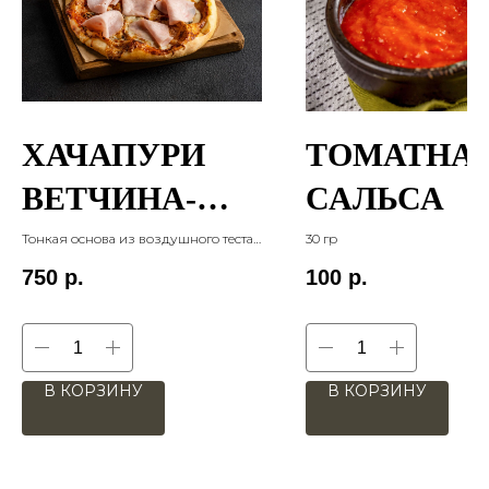
ХАЧАПУРИ
ТОМАТНА
ВЕТЧИНА-
САЛЬСА
ГРИБЫ
Тонкая основа из воздушного теста,
30 гр
дополняется томатным соусом,
750
р.
100
р.
ломтиками ветчины и
шампиньонами 365 гр
В КОРЗИНУ
В КОРЗИНУ